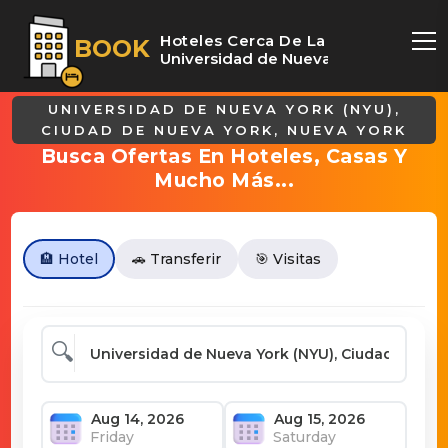
Hoteles Cerca De La
BOOK
Universidad de Nueva York
UNIVERSIDAD DE NUEVA YORK (NYU),
CIUDAD DE NUEVA YORK, NUEVA YORK
Busca Ofertas En Hoteles, Casas Y
Mucho Más...
🏨 Hotel
🚗 Transferir
🎯 Visitas
🔍
Friday
Saturday